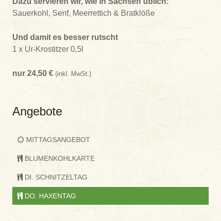
Dazu servieren wir, wie in Sachsen üblich:
Sauerkohl, Senf, Meerrettich & Bratklöße
Und damit es besser rutscht
1 x Ur-Krostitzer 0,5l
nur 24,50 €
(inkl. MwSt.)
Angebote
MITTAGSANGEBOT
BLUMENKOHLKARTE
DI. SCHNITZELTAG
DO. HAXENTAG