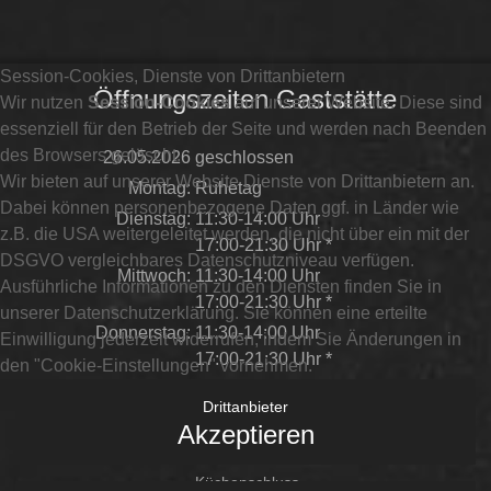
Session-Cookies, Dienste von Drittanbietern
Öffnungszeiten Gaststätte
Wir nutzen
Session-Cookies
auf unserer Website. Diese sind
essenziell für den Betrieb der Seite und werden nach Beenden
des Browsers gelöscht.
26.05.2026
geschlossen
Wir bieten auf unserer Website Dienste von Drittanbietern an.
Montag:
Ruhetag
Dabei können personenbezogene Daten ggf. in Länder wie
Dienstag:
11:30-14:00 Uhr
z.B. die USA weitergeleitet werden, die nicht über ein mit der
17:00-21:30 Uhr *
DSGVO vergleichbares Datenschutzniveau verfügen.
Mittwoch:
11:30-14:00 Uhr
Ausführliche Informationen zu den Diensten finden Sie in
17:00-21:30 Uhr *
unserer Datenschutzerklärung. Sie können eine erteilte
Donnerstag:
11:30-14:00 Uhr
Einwilligung jederzeit widerrufen, indem Sie Änderungen in
17:00-21:30 Uhr *
den "Cookie-Einstellungen" vornehmen.
Freitag:
11:30-22:00 Uhr *
Drittanbieter
Sonnabend:
11:30-22:00 Uhr *
Akzeptieren
Sonntag:
11:30-20:00 Uhr **
Küchenschluss