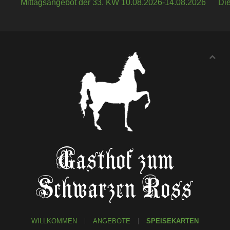
Mittagsangebot der 33. KW 10.08.2026-14.08.2026
Die
Gasthof zum
Schwarzen Ross
WILLKOMMEN
ANGEBOTE
SPEISEKARTEN