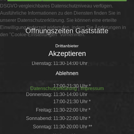
DSGVO vergleichbares Datenschutzniveau verfügen.
Ausführliche Informationen zu den Diensten finden Sie in
unserer Datenschutzerklärung. Sie können eine erteilte
Einwilligung jederzeit widerrufen, indem Sie Änderungen in
Öffnungszeiten Gaststätte
den "Cookie-Einstellungen" vornehmen.
Drittanbieter
26.05.2026
geschlossen
Akzeptieren
Montag:
Ruhetag
Dienstag:
11:30-14:00 Uhr
17:00-21:30 Uhr *
Ablehnen
Mittwoch:
11:30-14:00 Uhr
17:00-21:30 Uhr *
Datenschutzerklärung
|
Impressum
Donnerstag:
11:30-14:00 Uhr
17:00-21:30 Uhr *
Freitag:
11:30-22:00 Uhr *
Sonnabend:
11:30-22:00 Uhr *
Sonntag:
11:30-20:00 Uhr **