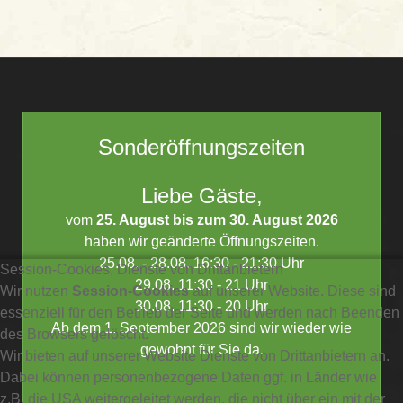
Sonderöffnungszeiten
Liebe Gäste,
vom
25. August bis zum 30. August 2026
haben wir geänderte Öffnungszeiten.
25.08. - 28.08. 16:30 - 21:30 Uhr
Session-Cookies, Dienste von Drittanbietern
29.08. 11:30 - 21 Uhr
Wir nutzen
Session-Cookies
auf unserer Website. Diese sind
30.08. 11:30 - 20 Uhr
essenziell für den Betrieb der Seite und werden nach Beenden
Ab dem 1. September 2026 sind wir wieder wie
des Browsers gelöscht.
gewohnt für Sie da.
Wir bieten auf unserer Website Dienste von Drittanbietern an.
Dabei können personenbezogene Daten ggf. in Länder wie
z.B. die USA weitergeleitet werden, die nicht über ein mit der